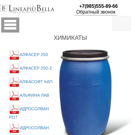
+7(985)555-89-66
-
Обратный звонок
ПРЯЖА
В
МОТКАХ
ХИМИКАТЫ
- ПРЯЖА
НА
АЛФАСЕР 250
БОБИНАХ
АЛФАСЕР 250-2
- ПРЯЖА ДЛЯ
АЛФАСОФТ КАП
ПРОИЗВОДСТВ
АЛЬФИНА ЛАВ
ИДРОСОЛВАН
РО7
ИДРОСОЛВАН