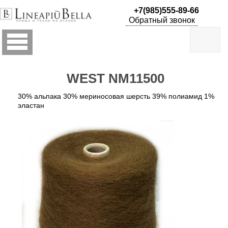
+7(985)555-89-66
-
Обратный звонок
ПРЯЖА
В
МОТКАХ
WEST NM11500
- ПРЯЖА
НА
30% альпака 30% мериносовая шерсть 39% полиамид 1%
БОБИНАХ
эластан
ACERO
NM
24000
Action
nm
2/40000
ALEX