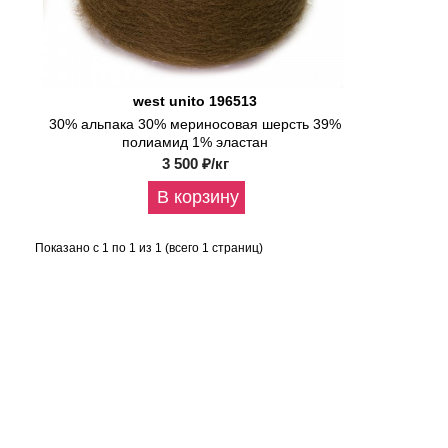
NM2000
Alexa
Nm1400
west unito 196513
ALLIS
30% альпака 30% мериносовая шерсть 39%
NM
полиамид 1% эластан
30000
3 500 ₽/кг
В корзину
Amarena
NM14000
Показано с 1 по 1 из 1 (всего 1 страниц)
AMBRA
NM
2/50000
Amelia
Nm35000
ANEMONE