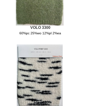
22/23
Lagopolane
Gold
Lagopolane
VOLO 3300
- Re life
60%pc 25%wo 12%pl 2%ea