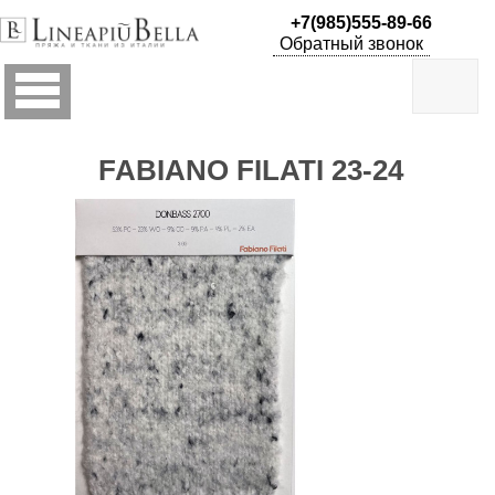
+7(985)555-89-66
-
Обратный звонок
ПРЯЖА
В
МОТКАХ
FABIANO FILATI 23-24
- ПРЯЖА
НА
БОБИНАХ
- ПРЯЖА ДЛЯ
ПРОИЗВОДСТВ
-
lineapiu
25-26
Lineapiu
2025