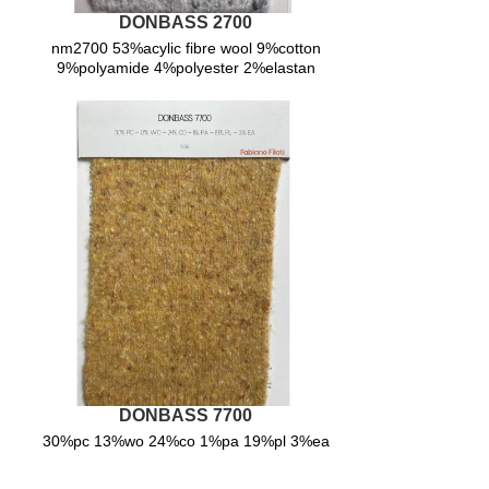
DONBASS 2700
Filclass
nm2700 53%acylic fibre wool 9%cotton
25-26
9%polyamide 4%polyester 2%elastan
FILCLASS
25
linsieme
25-26
Linsieme
2025
Casa
del
filato
2025
DONBASS 7700
Casa
30%pc 13%wo 24%co 1%pa 19%pl 3%ea
del