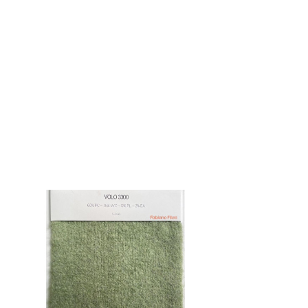
FABIANA
23-24
Pool
filati
2024
Pool
Filati
24-
25
Sesia
2025
lagopolane
2022
lagopolane