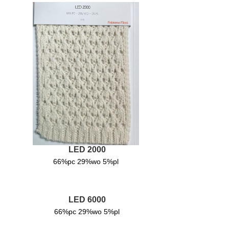
Filato
25/26
CARIAGGI
25
CARIAGGI
25/26
bottogiuseppe
2025-2026
Botto
giuseppe
LED 2000
2025
66%pc 29%wo 5%pl
Fabiano
filati 23-
LED 6000
24
66%pc 29%wo 5%pl
GIUSEPPE